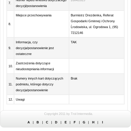
Numer wpisu wniosku dotyczacego
26/A/2025
7.
decyzji/postanowienia
Miejsce przechowywania
Burmistrz Drezdenka, Referat
Gospodarki Gminnej i Ochrony
8.
Ĺrodowiska, ul. Ogrodowa 1, (95)
7212146
Informacja, czy
TAK
9.
decyzja/postanowienie jest
ostateczne
Zastrzeżenia dotyczące
10.
nieudostepniania informacji
Numery innych kart dotyczących
Brak
11.
podmiotu, którego dotyczy
decyzja/postanowienie
12.
Uwagi
Copyright 2011 by Trol Intermedia.
A
|
B
|
C
|
D
|
E
|
F
|
G
|
H
|
I