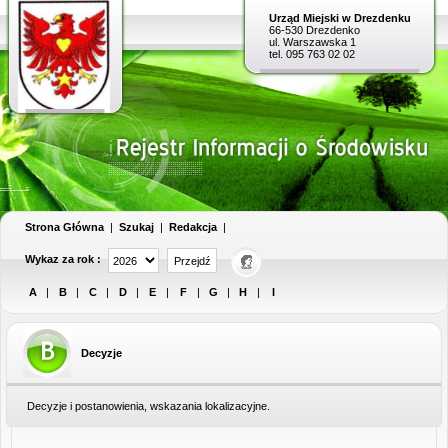
Urząd Miejski w Drezdenku
66-530 Drezdenko
ul. Warszawska 1
tel. 095 763 02 02
Strona Główna
|
Szukaj
|
Redakcja
|
Wykaz za rok :
A
|
B
|
C
|
D
|
E
|
F
|
G
|
H
|
I
Decyzje
Decyzje i postanowienia, wskazania lokalizacyjne.