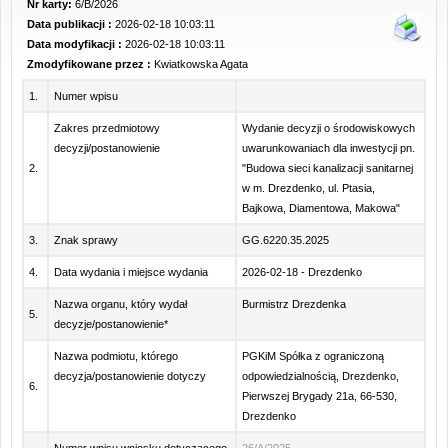
Nr karty:
6/B/2026
Data publikacji :
2026-02-18 10:03:11
Data modyfikacji :
2026-02-18 10:03:11
Zmodyfikowane przez :
Kwiatkowska Agata
1.
Numer wpisu
Zakres przedmiotowy
Wydanie decyzji o środowiskowych
decyzji/postanowienie
uwarunkowaniach dla inwestycji pn.
2.
"Budowa sieci kanalizacji sanitarnej
w m. Drezdenko, ul. Ptasia,
Bajkowa, Diamentowa, Makowa"
3.
Znak sprawy
GG.6220.35.2025
4.
Data wydania i miejsce wydania
2026-02-18 - Drezdenko
Nazwa organu, który wydał
Burmistrz Drezdenka
5.
decyzje/postanowienie*
Nazwa podmiotu, którego
PGKiM Spółka z ograniczoną
decyzja/postanowienie dotyczy
odpowiedzialnością, Drezdenko,
6.
Pierwszej Brygady 21a, 66-530,
Drezdenko