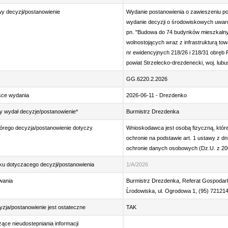
y decyzji/postanowienie
Wydanie postanowienia o zawieszeniu p
wydanie decyzji o środowiskowych uwaru
pn. "Budowa do 74 budynków mieszkalny
wolnostojących wraz z infrastrukturą to
nr ewidencyjnych 218/26 i 218/31 obręb
powiat Strzelecko-drezdenecki, woj. lubu
GG.6220.2.2026
jsce wydania
2026-06-11 - Drezdenko
y wydał decyzje/postanowienie*
Burmistrz Drezdenka
órego decyzja/postanowienie dotyczy
Wnioskodawca jest osobą fizyczną, któr
ochronie na podstawie art. 1 ustawy z dni
ochronie danych osobowych (Dz.U. z 2002
u dotyczacego decyzji/postanowienia
1/A/2026
wania
Burmistrz Drezdenka, Referat Gospodark
Ĺrodowiska, ul. Ogrodowa 1, (95) 72121
yzja/postanowienie jest ostateczne
TAK
ące nieudostepniania informacji