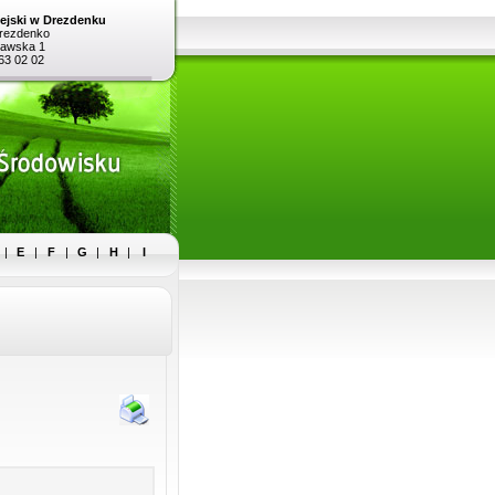
ejski w Drezdenku
rezdenko
zawska 1
763 02 02
|
E
|
F
|
G
|
H
|
I