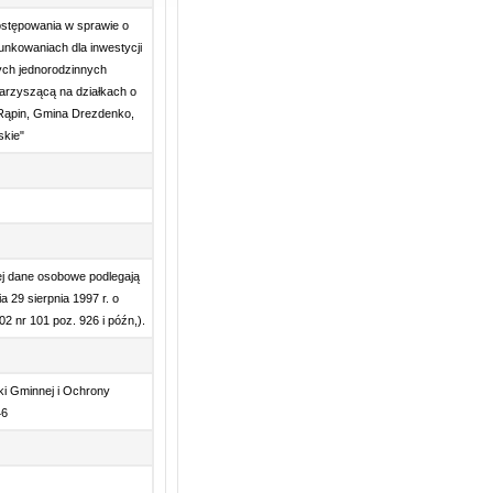
ostępowania w sprawie o
nkowaniach dla inwestycji
ch jednorodzinnych
warzyszącą na działkach o
 Rąpin, Gmina Drezdenko,
skie"
ej dane osobowe podlegają
a 29 sierpnia 1997 r. o
 nr 101 poz. 926 i późn,).
i Gminnej i Ochrony
46