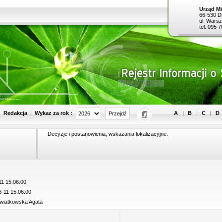
Urząd Mi
66-530 D
ul. Wars
tel. 095 
Wykaz za rok :
|
Redakcja
|
A
|
B
|
C
|
D
Decyzje i postanowienia, wskazania lokalizacyjne.
1 15:06:00
-11 15:06:00
wiatkowska Agata