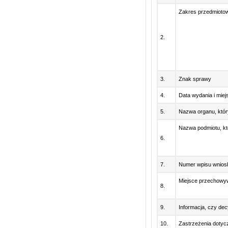
Zakres przedmiotow
2.
3.
Znak sprawy
4.
Data wydania i mie
5.
Nazwa organu, któr
Nazwa podmiotu, kt
6.
7.
Numer wpisu wniosk
Miejsce przechowy
8.
9.
Informacja, czy dec
10.
Zastrzeżenia dotycz