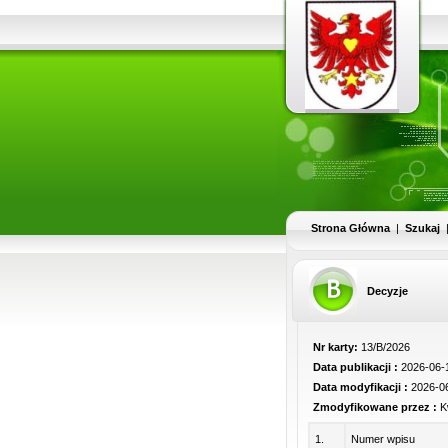
Strona Główna
|
Szukaj
Decyzje
Nr karty:
13/B/2026
Data publikacji :
2026-06-1
Data modyfikacji :
2026-06
Zmodyfikowane przez :
K
1.
Numer wpisu